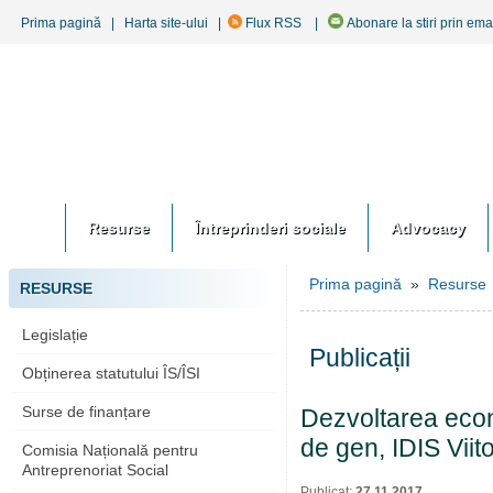
Prima pagină
|
Harta site-ului
|
Flux RSS
|
Abonare la stiri prin ema
Resurse
Întreprinderi sociale
Advocacy
Prima pagină
»
Resurse
RESURSE
Legislație
Publicații
Obținerea statutului ÎS/ÎSI
Surse de finanțare
Dezvoltarea econ
de gen, IDIS Viit
Comisia Națională pentru
Antreprenoriat Social
Publicat:
27.11.2017