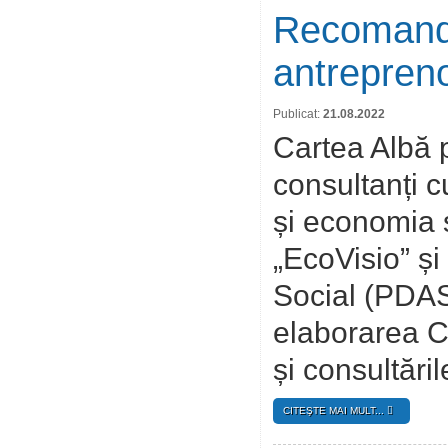
Recomandă
antrepreno
Publicat:
21.08.2022
Cartea Albă 
consultanți c
și economia 
„EcoVisio” și
Social (PDAS
elaborarea Că
și consultări
CITEŞTE MAI MULT...