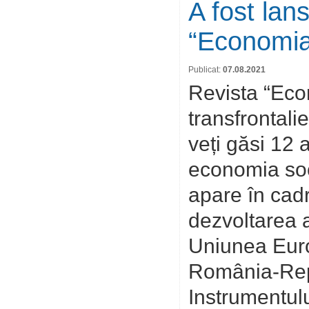
A fost lans
“Economia
Publicat:
07.08.2021
Revista “Econ
transfrontalie
veți găsi 12 
economia soci
apare în cadr
dezvoltarea a
Uniunea Eur
România-Repu
Instrumentul