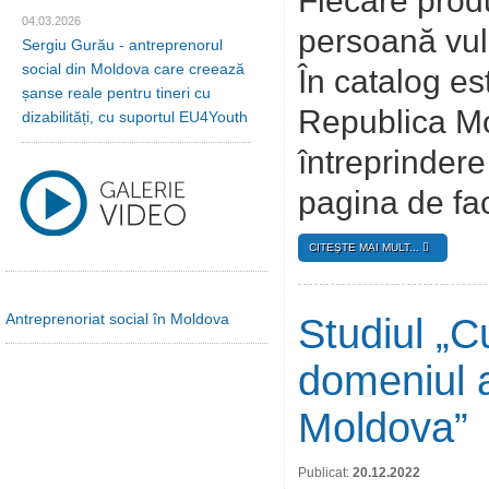
Fiecare produ
04.03.2026
persoană vul
Sergiu Gurău - antreprenorul
social din Moldova care creează
În catalog es
șanse reale pentru tineri cu
Republica Mo
dizabilități, cu suportul EU4Youth
întreprindere
pagina de fac
CITEŞTE MAI MULT...
Antreprenoriat social în Moldova
Studiul „C
domeniul a
Moldova”
Publicat:
20.12.2022