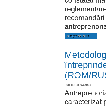
constatat mai
reglementare
recomandări 
antreprenoria
CITEŞTE MAI MULT...
Metodologi
întreprind
(ROM/RU
Publicat:
16.03.2021
Antreprenori
caracterizat p