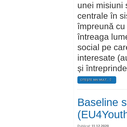
unei misiuni 
centrale în 
împreună cu n
întreaga lum
social pe care
interesate (aut
și întreprinde
CITEŞTE MAI MULT...
Baseline s
(EU4Yout
Publicat:
11.12.2020