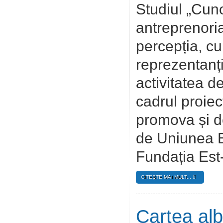
Studiul „Cuno
antreprenori
percepția, cun
reprezentanți
activitatea d
cadrul proiec
promova și de
de Uniunea E
Fundația Est
CITEŞTE MAI MULT...
Cartea alb