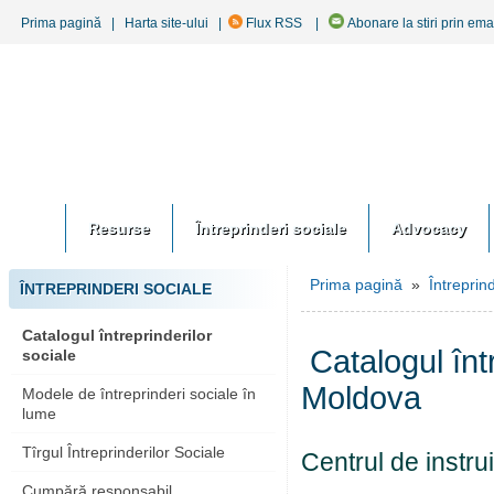
Prima pagină
|
Harta site-ului
|
Flux RSS
|
Abonare la stiri prin ema
Resurse
Întreprinderi sociale
Advocacy
Prima pagină
»
Întreprin
ÎNTREPRINDERI SOCIALE
Catalogul întreprinderilor
Catalogul înt
sociale
Moldova
Modele de întreprinderi sociale în
lume
Tîrgul Întreprinderilor Sociale
Centrul de instr
Cumpără responsabil