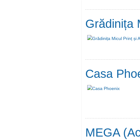
Grădinița M
Casa Pho
MEGA (Aca