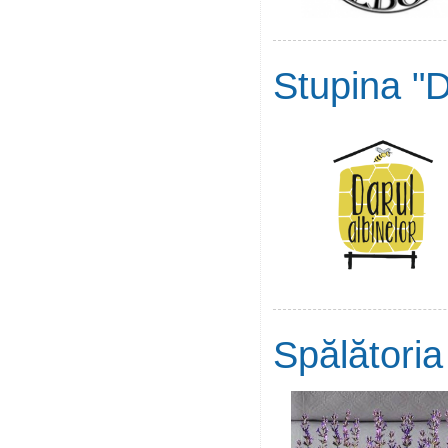
Stupina "D
Spălător