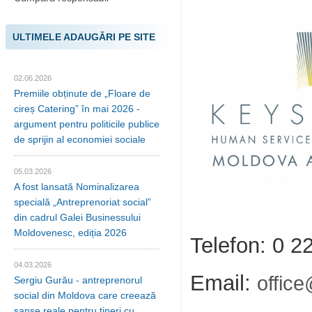
ULTIMELE ADAUGĂRI PE SITE
02.06.2026
Premiile obținute de „Floare de
cireș Catering” în mai 2026 -
argument pentru politicile publice
de sprijin al economiei sociale
05.03.2026
A fost lansată Nominalizarea
specială „Antreprenoriat social”
din cadrul Galei Businessului
Moldovenesc, ediția 2026
Telefon: 0 2
04.03.2026
Email:
office
Sergiu Gurău - antreprenorul
social din Moldova care creează
șanse reale pentru tineri cu