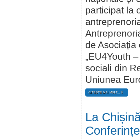
participat la
antreprenoria
Antreprenoria
de Asociația
„EU4Youth – V
sociali din R
Uniunea Euro
CITEŞTE MAI MULT...
La Chișină
Conferințe