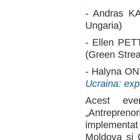
- Andras K
Ungaria)
- Ellen PE
(Green Strea
- Halyna 
Ucraina: ex
Acest eve
„Antrepreno
implementa
Moldova și C