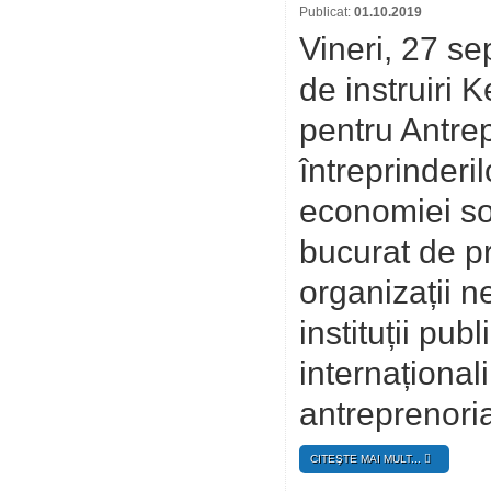
Publicat:
01.10.2019
Vineri, 27 se
de instruiri 
pentru Antrep
întreprinderil
economiei so
bucurat de p
organizații n
instituții pub
internaționali
antreprenoria
CITEŞTE MAI MULT...