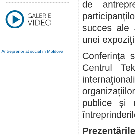
de antrepr
participanţi
succes ale a
unei expoziţi
Antreprenoriat social în Moldova
Сonferinţa 
Centrul Tek
internaţiona
organizațiil
publice și 
întreprinderi
Prezentările