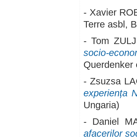
- Xavier R
Terre asbl, B
- Tom ZUL
socio-econ
Querdenker e
- Zsuzsa L
experiența N
Ungaria)
- Daniel M
afacerilor so