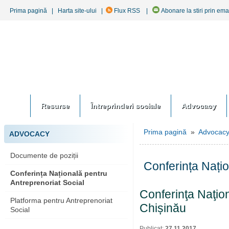
Prima pagină
|
Harta site-ului
|
Flux RSS
|
Abonare la stiri prin ema
Resurse
Întreprinderi sociale
Advocacy
Prima pagină
»
Advocac
ADVOCACY
Documente de poziții
Conferința Națio
Conferința Națională pentru
Antreprenoriat Social
Conferinţa Naţion
Platforma pentru Antreprenoriat
Chișinău
Social
Publicat:
27.11.2017