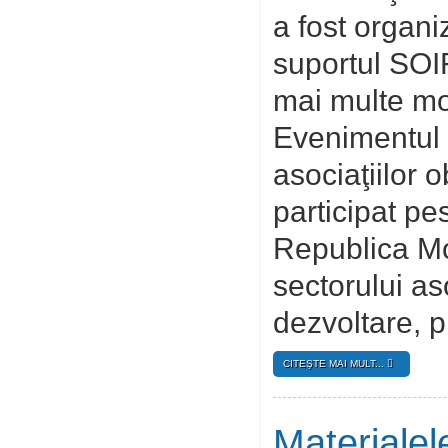
a fost organ
suportul SOIR
mai multe mo
Evenimentul a
asociaţiilor 
participat pe
Republica Mol
sectorului as
dezvoltare, pr
CITEŞTE MAI MULT...
Materialel