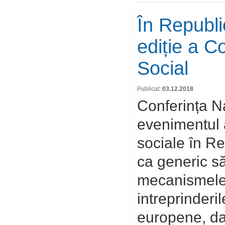
În Republi
ediție a C
Social
Publicat:
03.12.2018
Conferința Na
evenimentul 
sociale în R
ca generic s
mecanismele 
intreprinderil
europene, dar