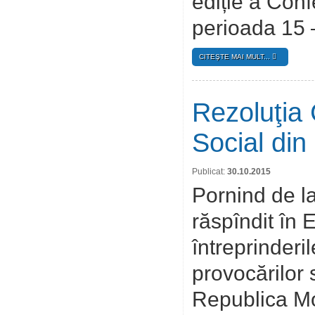
ediție a Conf
perioada 15 –
CITEŞTE MAI MULT...
Rezoluţia 
Social din
Publicat:
30.10.2015
Pornind de la
răspîndit în 
întreprinderi
provocărilor s
Republica Mo