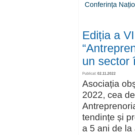
Conferința Națio
Ediția a V
“Antrepren
un sector 
Publicat:
02.11.2022
Asociația ob
2022, cea de-
Antreprenoria
tendințe și p
a 5 ani de la