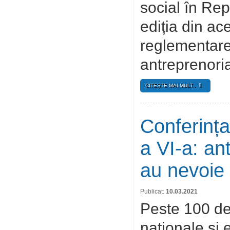
social în Rep
ediția din ac
reglementare
antreprenoria
CITEŞTE MAI MULT...
Conferința
a VI-a: an
au nevoie 
Publicat:
10.03.2021
Peste 100 de 
naționale și 