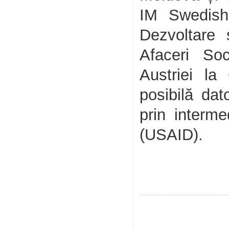
IM Swedish 
Dezvoltare 
Afaceri So
Austriei la
posibilă dat
prin interme
(USAID).