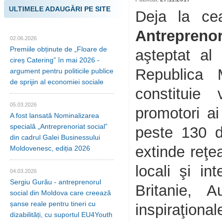
ULTIMELE ADAUGĂRI PE SITE
Deja la ce
Antrepreno
02.06.2026
Premiile obținute de „Floare de
aşteptat al 
cireș Catering” în mai 2026 -
Republica M
argument pentru politicile publice
de sprijin al economiei sociale
constituie 
05.03.2026
promotori ai
A fost lansată Nominalizarea
specială „Antreprenoriat social”
peste 130 d
din cadrul Galei Businessului
extinde reţe
Moldovenesc, ediția 2026
locali şi in
04.03.2026
Sergiu Gurău - antreprenorul
Britanie, A
social din Moldova care creează
șanse reale pentru tineri cu
inspiraţional
dizabilități, cu suportul EU4Youth