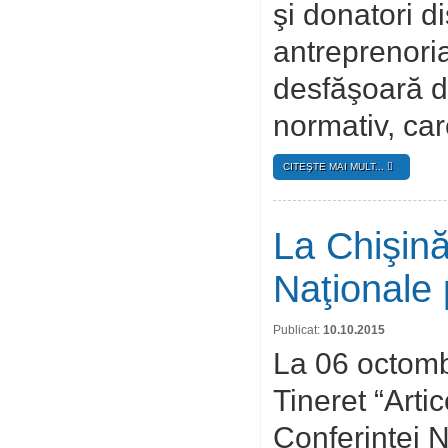
şi donatori d
antreprenoriat
desfăşoară de
normativ, ca
CITEŞTE MAI MULT...
La Chişină
Naţionale 
Publicat:
10.10.2015
La 06 octomb
Tineret “Arti
Conferinţei 