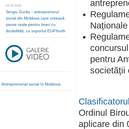
antrepreno
04.03.2026
Regulamen
Sergiu Gurău - antreprenorul
social din Moldova care creează
Naționale
șanse reale pentru tineri cu
dizabilități, cu suportul EU4Youth
Regulamen
concursul
pentru Ant
societății
Antreprenoriat social în Moldova
Clasificator
Ordinul Birou
aplicare din