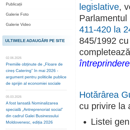
Publicații
legislative
, 
Galerie Foto
Parlamentul 
Galerie Video
411-420 la 2
845/1992 cu p
ULTIMELE ADAUGĂRI PE SITE
completează 
02.06.2026
întreprinder
Premiile obținute de „Floare de
cireș Catering” în mai 2026 -
argument pentru politicile publice
de sprijin al economiei sociale
Hotărârea Gu
05.03.2026
A fost lansată Nominalizarea
cu privire la
specială „Antreprenoriat social”
din cadrul Galei Businessului
Listei gen
Moldovenesc, ediția 2026