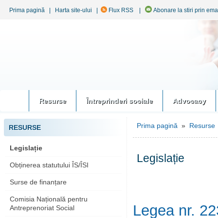
Prima pagină
|
Harta site-ului
|
Flux RSS
|
Abonare la stiri prin ema
Resurse
Întreprinderi sociale
Advocacy
Prima pagină
»
Resurse
RESURSE
Legislație
Legislație
Obținerea statutului ÎS/ÎSI
Surse de finanțare
Comisia Națională pentru
Legea nr. 22
Antreprenoriat Social