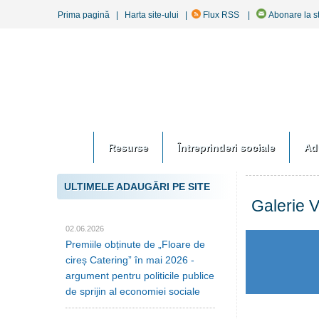
Prima pagină
|
Harta site-ului
|
Flux RSS
|
Abonare la st
Resurse
Întreprinderi sociale
Ad
ULTIMELE ADAUGĂRI PE SITE
Galerie 
02.06.2026
Premiile obținute de „Floare de
cireș Catering” în mai 2026 -
argument pentru politicile publice
de sprijin al economiei sociale