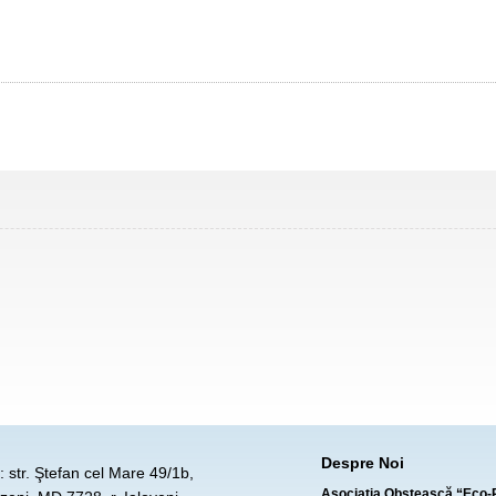
Despre Noi
 str. Ştefan cel Mare 49/1b,
Asoсiaţia Obştească “Eco-R