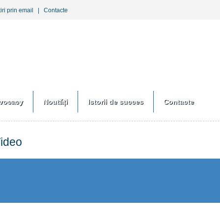
iri prin email
|
Contacte
vocacy
Noutăți
Istorii de succes
Contacte
Video